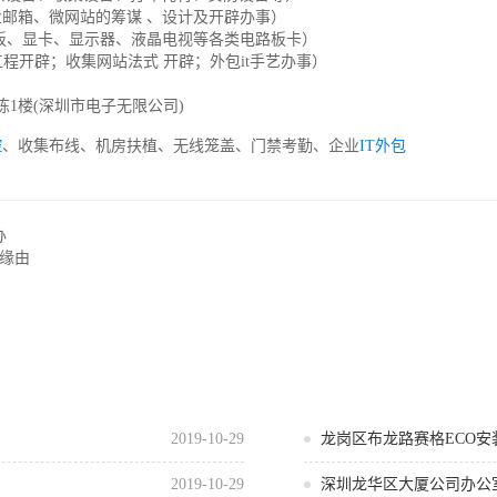
邮箱、微网站的筹谋 、设计及开辟办事）
板、显卡、显示器、液晶电视等各类电路板卡）
工程开辟；收集网站法式 开辟；外包it手艺办事）
栋1楼(深圳市电子无限公司)
控
、收集布线、机房扶植、无线笼盖、门禁考勤、企业
IT外包
办
够缘由
？
2019-10-29
龙岗区布龙路赛格ECO
2019-10-29
深圳龙华区大厦公司办公