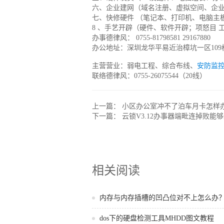
六、企业建网（域名注册、虚拟空间、企业
七、快修硬件 （笔记本、打印机、电脑主
8 、手艺开辟（硬件、软件开辟；项怒目 
办事德律风： 0755-81798581 29167880
办公地址：深圳龙华平易近治樟坑一区109
主营营业：弱电工程、综合布线、
安防监
联络德律风：0755-26075544（20线）
上一篇：
小区办公室冲不了泊车月卡怎样
下一篇：
云锁V3.12办事器端毗连掉败能
相关阅读
内存与内存插槽的凹凸位对不上怎么办
dos下的硬盘检测工具MHDD图文教程