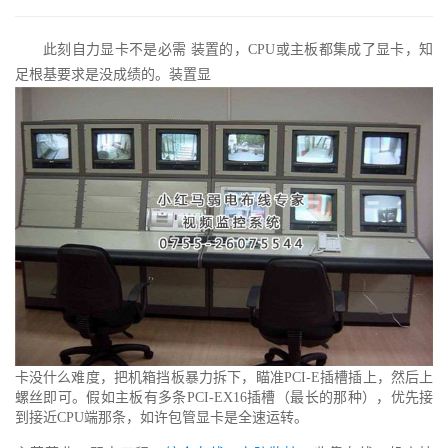
此刻自力显卡不是必需 装置的，CPU或主板都集成了显卡，知
足根基要求是没成绩的。装置显
卡没什么难度，把机箱挡板暴力拆下，瞄准PCI-E插槽插上，然后上
螺丝即可。假如主板有多条PCI-EX16插槽（最长的那种），优先接
到接近CPU端那条，如许包管显卡是全速运转。