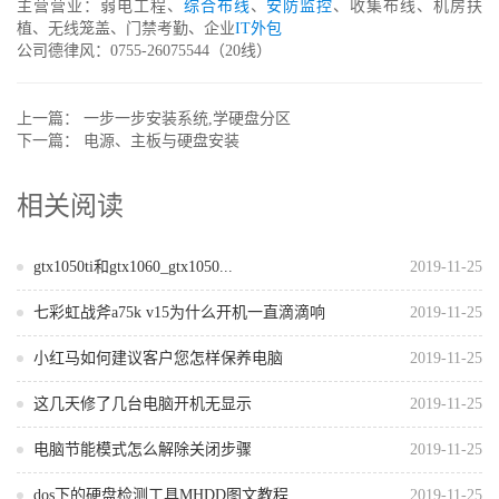
主营营业：弱电工程、
综合布线
、
安防监控
、收集布线、机房扶
植、无线笼盖、门禁考勤、企业
IT外包
公司德律风：0755-26075544（20线）
上一篇：
一步一步安装系统,学硬盘分区
下一篇：
电源、主板与硬盘安装
相关阅读
gtx1050ti和gtx1060_gtx1050...
2019-11-25
七彩虹战斧a75k v15为什么开机一直滴滴响
2019-11-25
小红马如何建议客户您怎样保养电脑
2019-11-25
这几天修了几台电脑开机无显示
2019-11-25
电脑节能模式怎么解除关闭步骤
2019-11-25
dos下的硬盘检测工具MHDD图文教程
2019-11-25