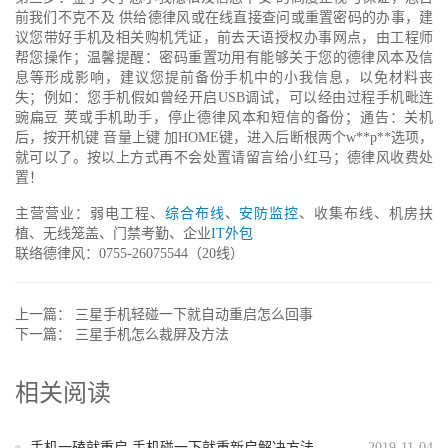
前我们不克不及 供给德律风或在线直接查问或重置密码的办事，建
议您带好手机及相关购机凭证，前去天语授权办事网点，由工程师
帮您操作；温馨提醒：密码重置功用有能够关于您的德律风本及信
息等形成影响，建议您提前备份手机中的小我信息，以免材料丧
失；例如：您手机假如曾经开启USB调试，可以经由过程手机毗连
豌扁豆 荚或手机助手，停止德律风本和短信的备份；通告：关机
后，按开机键 音量上键 加HOME键，进入后断根两个w**p**选项，
就可以了。按以上方式再不会处置请留言给小红马；德律风收费处
置！
主营营业：弱电工程、
综合布线
、
安防监控
、收集布线、机房扶
植、无线笼盖、门禁考勤、企业
IT外包
联络德律风：0755-26075544（20线）
上一篇：
三星手机轻碰一下就自动重启怎么回事
下一篇：
三星手机怎么裁屏及方法
相关阅读
手机一磕就重启 手机碰一下就重新启解决方法
2019-11-04