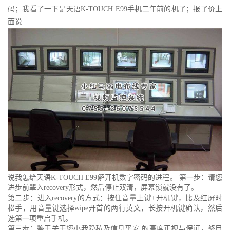
码；我看了一下是天语K-TOUCH E99手机二年前的机了；报了价上
面说
说我怎给天语K-TOUCH E99解开机数字密码的进程。 第一步：请您
进步前辈入recovery形式，然后停止双清，屏幕锁就没有了。
第二步：进入recovery的方式：按住音量上键+开机键，比及红屏时
松手，用音量键选择wipe开首的两行英文，长按开机键确认，然后
选第一项重启手机。
第三步：鉴于关于您小我隐私及信息平安 的高度正视与保证，怒目