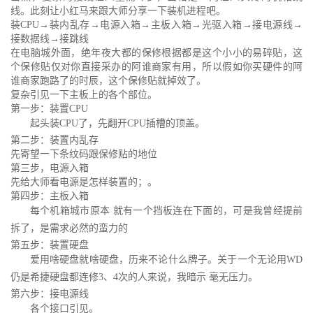
线。此刻让小红马来跟大师分享一下装机进程吧。
装CPU→装内乱存→电源入箱→主板入箱→光驱入箱→接电源线→
接数据线→接跳线
在电脑城外面，绝年夜大都的保修根据都是这个小小的易碎贴，这
个保修贴仅对你直接采办的阿谁商家有用，所以假如你买硬件的阿
谁商家跑路了的时辰，这个保修贴就掉效了。
复杂引见一下主板上的各个部位。
第一步：装置CPU
起头装CPU了，先翻开CPU插槽的顶盖。
第二步：装置内乱存
先寄望一下条纹码跟保修贴的地位
第三步，电源入箱
先给大师看电源是怎样装置的；。
第四步：主板入箱
每个机箱城市原本 就有一个挡板连在下面的，可是我曾经提前
拆了，是需求必然的蛮力的
第五步：装置硬盘
爱用啥硬盘就啥硬盘，历来不论什么牌子。关于一个无论用WD
仍是希捷硬盘都连修3、4次的人来说，我暗示 毫无压力。
第六步：接电源线
各个接口引见。