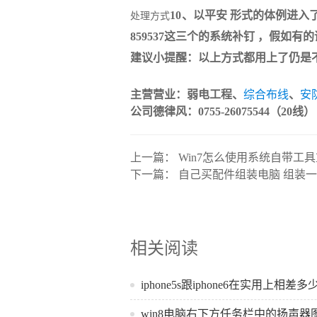
10、以平安 形式的体例进入了电
处理方式
859537这三个的系统补钉 ，假如
建议小提醒：以上方式都用上了仍是不克
主营营业：弱电工程、
综合布线
、
安
公司德律风：0755-26075544（20线）
上一篇：
Win7怎么使用系统自带工
下一篇：
自己买配件组装电脑 组装
相关阅读
iphone5s跟iphone6在实用上相差多
win8电脑右下方任务栏中的扬声