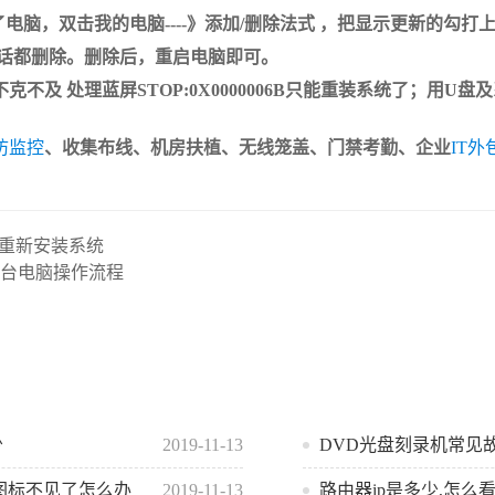
脑，双击我的电脑----》添加/删除法式 ，把显示更新的勾打上;鄙人面看
有的话都删除。删除后，重启电脑即可。
不及 处理蓝屏STOP:0X0000006B只能重装系统了；用
防监控
、收集布线、机房扶植、无线笼盖、门禁考勤、企业
IT外
具重新安装系统
一台电脑操作流程
少
2019-11-13
DVD光盘刻录机常见
器图标不见了怎么办
2019-11-13
路由器ip是多少,怎么