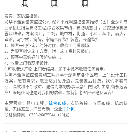
发卖、安防监控领。
龙华不雅澜装置监控公司 深圳不雅澜监控装置维修（图）全深圳专
业承接巨细型安防工程;综合收集布线，安防项怒目 ，监控摄像机装
置及维修，方案设计，工场，城中村，街道，小区，超市，酒店，
宾馆，写字楼，病院，家庭仓库监控装置，长途监控
1、顾客来电征询，约好时候，收费上门看现场.
2、为顾客拟定施工方案，附上施工资料及报价.
3、顾客中意约好时候起头施工.
4、收费上门看现场设计.
6.可收费送产物 上门看结果，如不中意不收取任何费用。
深圳不雅澜监控装置施工队办事于深圳市各个区域，上门设计工程
方案，您有需求，敏捷达到您身边。先装置后付费，我们本着专
业、高效和不断改进、诚信为本的办事理念！做恒久 生意,留永远客
户！来电征询也是对我们的信赖，接待新老客户来电及留言！
主营营业：弱电工程、
综合布线
、安防监控、收集布线、机房扶
植、无线笼盖、门禁考勤、企业
IT外包
联络德律风：0755-26075544（20线）