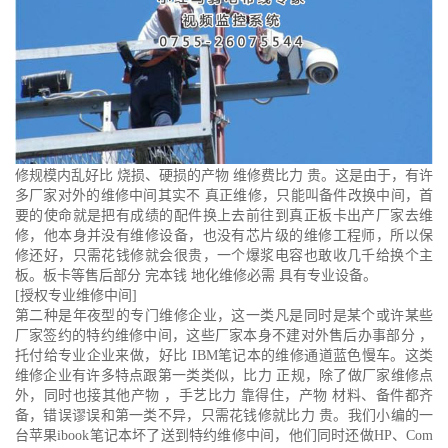
修规模内乱好比 烧损、硬损的产物 维修费比力 贵。这是由于，有许
多厂家对外的维修中间其实不 真正维修，只能叫备件改换中间，首
要的使命就是把有成绩的配件换上去前往到真正板卡出产厂家去维
修，他本身并没有维修设备，也没有芯片级的维修工程师，所以保
修还好，只需花钱修就会很贵，一个爆浆电容也敢收几千给换个主
板。板卡等售后部分 完本钱 地化维修必需 具有专业设备。
[授权专业维修中间]
第二种是年夜型的专门维修企业，这一类凡是同时是某个或许某些
厂家签约的特约维修中间，这些厂家本身不建对外售后办事部分 ，
托付给专业企业来做，好比 IBM笔记本的维修通道蓝色慢车。这类
维修企业有许多特点跟第一类类似，比力 正规，除了做厂家维修点
外，同时也接其他产物 ，手艺比力 靠得住，产物 材料、备件都齐
备，错误谬误和第一类不异，只需花钱修就比力 贵。我们小编的一
台苹果ibook笔记本坏了送到特约维修中间，他们同时还做HP、Com