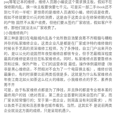
paq等笔记本的维修，维修人员跟小编说这个需求换主板，假如不在
保修期内乱，换一块主板要快要七千元。可是买一部二手ibook还不
到七千的一半呢！更惊奇的是维修人员通知小编，修的话是收费，
假如不修就要交85元的检测费，这是由于这类企业在修保修期内乱
的产物 固然不从客户收费，但他们要从签约厂家收钱，假如客户不
修，那他们就没法从厂家收费了。
[小我维修商户]
第三种是漫衍在电脑城内乱各个处所数目浩繁良莠不齐精髓与糟粕
并存的私家维修企业。这类企业凡是都是在厂家或许特约维修做的
时候长手艺高的资深维修工程师，为了多挣钱，自立门户出来开办
的，是以公允的说固然年夜型维修店都很专业，但手艺最精深程度
最高的维修徒弟往往在私家维修点。同时，私家维修点首要靠修水
货和过保、保外产物 ，它们的运营本钱 最低，操作体例最矫捷（除
非是黑心维修店，不然相对不会为了一个电容换主板），维修价钱
最廉价，有的时辰要比前两类低很是多，这就是为什么私家维修点
年夜江南北如火如荼这么红火的缘故。小我维修点的手艺、素养良
莠不齐
可是，由于私家维修点都是为了挣钱，并且挣的都是专业根本差的
最终用户的钱（绝对而言，第二类企业首要利润来自签约厂家，而
厂家长短常懂行的；至于第一类企业，则简直没有利润需求），所
以各类不正规和丑恶景象也城市看到。当然，这其实不 是说前两类
企业就没这方面的成绩，只是呈现机遇少。