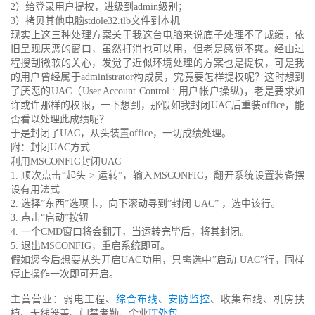
2）给登录用户提权，进级到admin级别；
3）拷贝其他电脑stdole32.tlb文件到本机
现实上这三种处理方案关于我这台电脑来说底子处理不了成绩，依
旧呈现厌恶的窗口，虽然打消也可以用，但老是感觉不爽。经由过
程搜刮微软的关心，发觉了近似环境处理的方案也是提权，可是我
的用户曾经属于administrator构成员，究竟要怎样提权呢？这时想到
了厌恶的UAC（User Account Control : 用户帐户操纵)，老是要求如
许或许那样的权限，一下想到，那假如我封闭UAC后重装office，能
否看以处理此成绩呢？
于是封闭了UAC，从头装置office，一切成绩处理。
附：封闭UAC方式
利用MSCONFIG封闭UAC
1. 顺次点击“起头 > 运转”，输入MSCONFIG，翻开系统设置装备摆
设有用法式
2. 选择”东西”选项卡，向下滚动寻到”封闭 UAC” ，选中该行。
3. 点击“启动”按钮
4. 一个CMD窗口将会翻开，当运转完毕后，将其封闭。
5. 退出MSCONFIG，重启系统即可。
假如您今后想要从头开启UAC功用，只需选中”启动 UAC”行，同样
停止操作一次即可开启。
主营营业：弱电工程、
综合布线
、
安防监控
、收集布线、机房扶
植、无线笼盖、门禁考勤、企业
IT外包