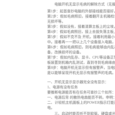
电脑开机无显示毛病的解除方式（无
第1步：起首查抄电脑的外部接线能否接好
第2步：假如毛病照旧，接着翻开主机箱检
无损坏等。
第3步：假如没有，接着清算主板上的尘埃
第4步：假如毛病照旧，接上去拔失落主板上
第5步：假如不克不及 开机，接着利用最
中。接着再一一把以上几个设备接入电脑
第6步：假如毛病照旧，则毛病能够由内乱
备，改换损坏的设备。
第7步：假如内乱存、显卡、CPU等设备
板装置到机箱内乱测试，直到寻到毛病缘
第8步：电脑开机无显示但有报警声，当电
是以能够呈现开机无显示有报警声的毛病。
一、开机无显示显示器完全没有显示：
1、电源有没有任务
要推断电源能否有在任务可查抄三个处所
一、电源后背 的散热电扇能否不转。申明
二、计较机主机面板上的POWER指示灯
电。
三、启动时能否听不到软驱、硬盘或光