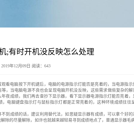
机;有时开机没反映怎么处理
19年12月09日 阅读：
643
首观看电脑按下开机键后，电脑的电源指示灯能否是亮着的，当电源指示
病等，当电脑电源不良也会呈现电脑开机没反映，这些需求做些复杂的解
么年夜成绩，我们再去查抄下显示器，看下显示器电源指示灯能否亮着，
绩，电脑键盘指示灯与鼠标指示灯都是正常亮着的，这种环境成绩往往
寻不到成绩的话，建议利用替代法，如思疑显示器有成绩，可以拿个好的
解除的尽量解除，如许也就越来越轻易寻到成绩地点了，普通显示器毛病