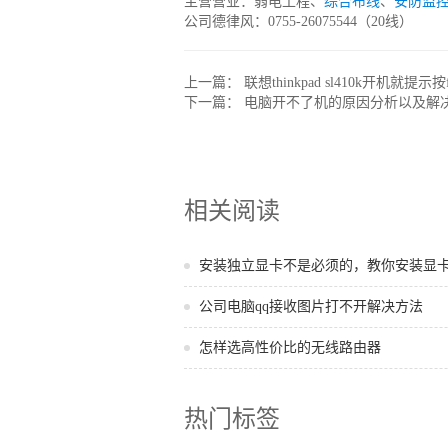
主营营业：弱电工程、
综合布线
、
安防监
公司德律风：0755-26075544（20线）
上一篇：
联想thinkpad sl410k开机就提
下一篇：
电脑开不了机的原因分析以及解
相关阅读
安装独立显卡不是必须的，教你安装显
公司电脑qq接收图片打不开解决方法
怎样选高性价比的无线路由器
热门标签