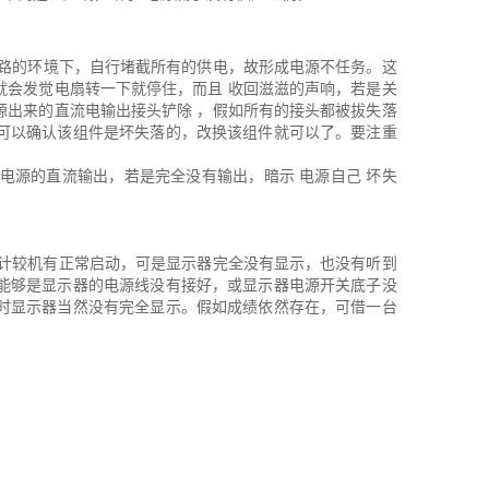
短路的环境下，自行堵截所有的供电，故形成电源不任务。这
就会发觉电扇转一下就停住，而且 收回滋滋的声响，若是关
源出来的直流电输出接头铲除 ，假如所有的接头都被拔失落
可以确认该组件是坏失落的，改换该组件就可以了。要注重
电源的直流输出，若是完全没有输出，暗示 电源自己 坏失
 计较机有正常启动，可是显示器完全没有显示，也没有听到
能够是显示器的电源线没有接好，或显示器电源开关底子没
时显示器当然没有完全显示。假如成绩依然存在，可借一台