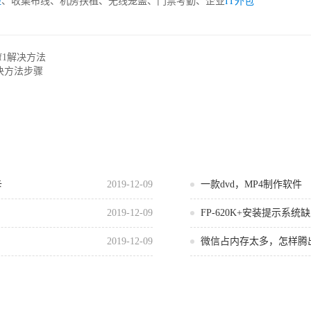
控
、收集布线、机房扶植、无线笼盖、门禁考勤、企业
IT外包
示按f1解决方法
决方法步骤
卡
2019-12-09
一款dvd，MP4制作软件
2019-12-09
FP-620K+安装提示系统缺少
2019-12-09
微信占内存太多，怎样腾