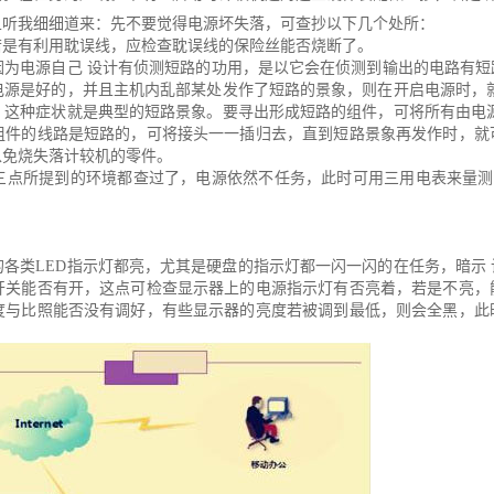
且听我细细道来：先不要觉得电源坏失落，可查抄以下几个处所：
若是有利用耽误线，应检查耽误线的保险丝能否烧断了。
因为电源自己 设计有侦测短路的功用，是以它会在侦测到输出的电路有
电源是好的，并且主机内乱部某处发作了短路的景象，则在开启电源时，
，这种症状就是典型的短路景象。要寻出形成短路的组件，可将所有由电
组件的线路是短路的，可将接头一一插归去，直到短路景象再发作时，就
以免烧失落计较机的零件。
三点所提到的环境都查过了，电源依然不任务，此时可用三用电表来量测
。
各类LED指示灯都亮，尤其是硬盘的指示灯都一闪一闪的在任务，暗示
开关能否有开，这点可检查显示器上的电源指示灯有否亮着，若是不亮，
度与比照能否没有调好，有些显示器的亮度若被调到最低，则会全黑，此