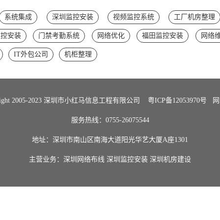
系统集成
深圳监控安装
视频监控系统
工厂机房整理
监控安装
门禁考勤系统
网络优化
福田监控安装
网络
IT外包公司
机柜整理
Right 2005-2023 深圳市小红马信息工程有限公司
粤ICP备12053970号
网
服务热线：0755-26075544
地址：深圳市南山区南海大道阳光华艺大厦A座1301
主营业务：
深圳网络布线
深圳监控安装
深圳机房建设