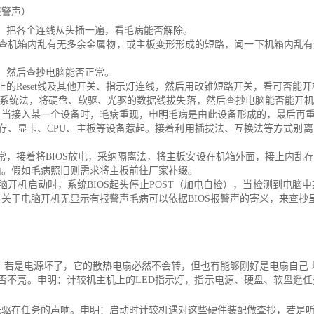
报警声）
，把各个连线从头插一遍，看毛病能否解除。
查机箱内乱有无多余金属物，或主板变形形成的短路，闻一下机箱内乱有
，然后查抄电脑能否正常。
的Reset线及其他开关、指示灯连线，然后用改锥短路开关，看可否能开
小系统法，将硬盘、软驱、光驱的数据线拔失落，然后查抄电脑能否能开
，当接入某一个设备时，毛病重现，申明毛病是由此设备形成的，最后再
存、显卡、CPU、主板等设备惹起。接着利用插拔法、互换法等方式别离
正常，接着将BIOS放电，采纳隔离法，将主板安设在机箱外面，接上内乱
由。假如毛病照旧则需求将主板前往厂家补缀。
脑开机启动时，系统BIOS起头停止POST（加电自检），当检测到电
关于电脑开机无显示有报警声毛病可以依据BIOS报警声的寄义，来查抄
：
：若是电源坏了，它的散热电扇必然不会转，但也有能够刚好是电扇自己
能否不亮。申明：计较机主机上的LED指示灯，指示电源、硬盘、软盘遥
驱在任务的声响。申明：启动时计较机遇对这些硬件装配做查抄，若是听