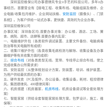
深圳监控维保公司办事德律风专业it手艺的科技公司，多年it办
事经历，首要营业有【弱电工程、收集布线、电脑组装及维修、企
业电脑/收集包月维护、企业网站扶植、
安防监控
（摄像头）、门禁
系统】。为客户供给一站式办事，更快捷、高效的为企业办事。
深圳监控维保公司
办事区域：深圳各区均;首要办事对象：办公楼、酒店、工场、黉
舍、病院、超市、店肆等;首要办事内乱容：
一、电脑维护外包（各类软件调试装置、主要文件备份、电脑病毒
防治等有关电脑所有成绩）
二、收集IT维护外包（各类收集毛病检测与解除、收集设备及办事
器维护等有关收集方面的成绩）
三、
综合布线
（对各类类型无线、宽带、专线停止综合布线，使之
完成收集办公所需求求）
四、安防监控（从整体规划设计方案，到装置、培训、维护装置，
为用户供给最优质的办事）
五、硬件发卖（PC及配件，办公设备，收集设备，耗材、程控德律
风，集团德律风、400德律风等）
六、机房搭建（机房搬家、
机房布线
、机房设备调试等全套处理方
案）
七、智能家居（供给全套智能家居处理方案，包罗设计，施工、维
保等）