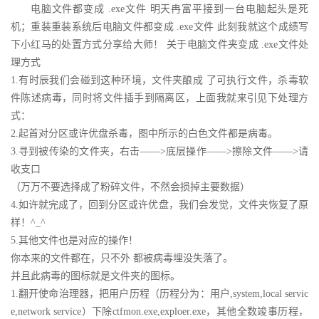
电脑文件都变成 .exe文件 明天冉富平接到一台电脑起头是死
机；重装重装系统后电脑文件都变成 .exe文件 此刻我就这个成绩写
下小红马的处置方式分享给大师！ 关于电脑文件夹变成 .exe文件处
理方式
1.有时辰我们会碰到这种环境，文件夹酿成 了可执行文件，杀毒软
件陈述病毒，同时将文件插手到隔离区，上面我就来引见下处理方
式：
2.起首对分区或许优盘杀毒，图中所示的白色文件都是病毒。
3.寻到被传染的文件夹，右击——>底层操作——>擦除文件——>请
收支口
（万万不要选择成了粉碎文件，不然会损掉主要数据）
4.如许就完成了，回到分区或许优盘，我们会发觉，文件夹恢复了原
样！^_^
5.其他文件也是对应的操作！
你本来的文件都在，只不外 都被病毒埋没失落了。
并且此病毒的图标就是文件夹的图标。
1.翻开使命治理器，把用户历程（历程分为：用户,system,local servic
e,network service）下除ctfmon.exe,exploer.exe，其他全数竣事历程，