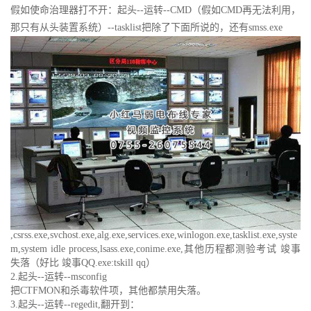
假如使命治理器打不开：起头--运转--CMD（假如CMD再无法利用，
那只有从头装置系统）--tasklist把除了下面所说的，还有smss.exe
,csrss.exe,svchost.exe,alg.exe,services.exe,winlogon.exe,tasklist.exe,syste
m,system idle process,lsass.exe,conime.exe,其他历程都测验考试 竣事
失落（好比 竣事QQ.exe:tskill qq）
2.起头--运转--msconfig
把CTFMON和杀毒软件项，其他都禁用失落。
3.起头--运转--regedit,翻开到：