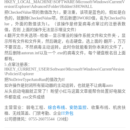
HKEY_LOCAL_MACHINE\SOFTWARE\Microsoft\Windows\CurrentV
ersion\Explorer\Advanced\Folder\Hidden\SHOWALL
把CheckedValue项的数值改为1，要注重，该项是蓝色的，假如是白
色的，就删除CheckedValue项，然后新建DWORD值，名为CheckedVa
lue ，外面的数值该为1。（该操作是修复病毒点窜过的注册表数
值，否则 上面的操作无法显示埋没文件）
4.翻开文件夹选项--检查--·显示埋没的操作系统文件和文件夹·，显
示所有文件和文件夹，然后确定，右击硬盘，选上面的·翻开·，万万
不要双击，不然病毒主动运转。此时你就能看到你本来的文件了，
然后删除autorun.inf以及一个.exe的病毒文件，每个硬盘根名目上面
都有。
5.点窜注册表：
HKEY_CURRENT_USER\Software\Microsoft\Windows\CurrentVersion
\Policies\Explorer
把NoDriveTypeAutoRun的值改为ff
如许操作是封闭所有驱动器的主动运转，也就是不让病毒auto
从头启动电脑就正常了！盼望小红马这篇文章能帮你处置好电脑文
件都变成 .exe文件成绩
主营营业：弱电工程、
综合布线
、
安防监控
、收集布线、机房扶
植、无线笼盖、门禁考勤、企业
IT外包
公司德律风：0755-26075544（20线）