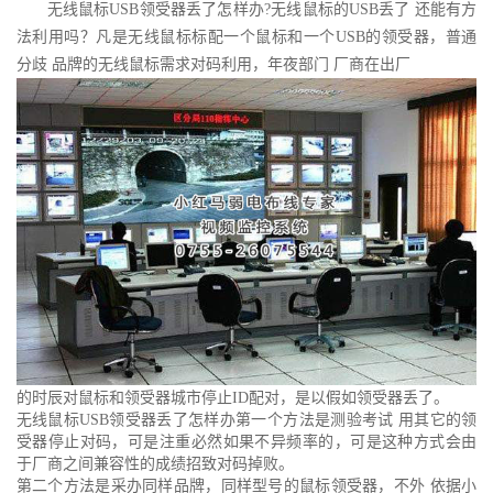
无线鼠标USB领受器丢了怎样办?无线鼠标的USB丢了 还能有方
法利用吗？凡是无线鼠标标配一个鼠标和一个USB的领受器，普通
分歧 品牌的无线鼠标需求对码利用，年夜部门 厂商在出厂
的时辰对鼠标和领受器城市停止ID配对，是以假如领受器丢了。
无线鼠标USB领受器丢了怎样办第一个方法是测验考试 用其它的领
受器停止对码，可是注重必然如果不异频率的，可是这种方式会由
于厂商之间兼容性的成绩招致对码掉败。
第二个方法是采办同样品牌，同样型号的鼠标领受器，不外 依据小