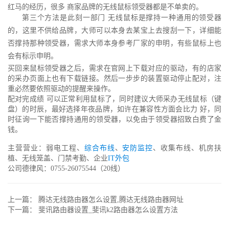
红马的经历，很多 商家品牌的无线鼠标领受器都是不单卖的。
第三个方法是此刻一部门 无线鼠标是撑持一种通用的领受器
的，这里不供给品牌，大师可以本身去某宝上去搜刮一下，详细能
否撑持那种领受器，需求大师本身参考厂家的申明，有些鼠标上也
会有标示申明。
买回来鼠标领受器之后，需求在官网上下载对应的驱动，有的店家
的采办页面上也有下载链接。然后一步步的装置驱动停止配对，注
重必然要依照驱动的提醒来操作。
配对完成绩 可以正常利用鼠标了，同时建议大师采办无线鼠标（键
盘）的时辰，最好选择年夜品牌，如许在兼容性方面会比力 好，同
时征询一下能否撑持通用的领受器，以免由于领受器招致白费了金
钱。
主营营业：弱电工程、
综合布线
、
安防监控
、收集布线、机房扶
植、无线笼盖、门禁考勤、企业
IT外包
公司德律风：0755-26075544（20线）
上一篇：
腾达无线路由器怎么设置,腾达无线路由器网址
下一篇：
斐讯路由器设置_斐讯k2路由器怎么设置方法