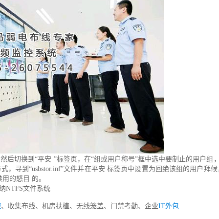
然后切换到“平安 ”标签页，在“组或用户称号”框中选中要制止的用户组
，寻到“usbstor.inf”文件并在平安 标签页中设置为回绝该组的
达禁用的怒目 的。
纳NTFS文件系统
控
、收集布线、机房扶植、无线笼盖、门禁考勤、企业
IT外包