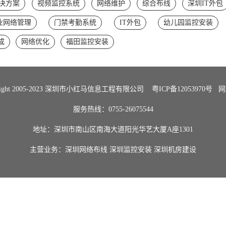
决方案
视频监控系统
网络维护
综合布线
深圳IT外包
业网络管理
门禁考勤系统
IT外包
幼儿园监控安装
成
网络优化
福田监控安装
Right 2005-2023 深圳市小红马信息工程有限公司
粤ICP备12053970号
网
服务热线：0755-26075544
地址：深圳市南山区南海大道阳光华艺大厦A座1301
主营业务：
深圳网络布线
深圳监控安装
深圳机房建设