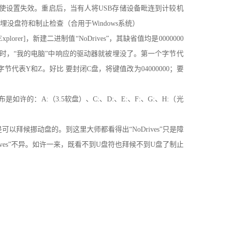
，使设置失效。重启后，当有人将USB存储设备毗连到计较机
没盘符和制止检查（合用于Windows系统）
es/Explorer]，新建二进制值“NoDrives”，其缺省值均是0000000
为1时，“我的电脑”中响应的驱动器就被埋没了。第一个字节代
节代表Y和Z。好比 要封闭C盘，将键值改为04000000；要
：A:（3.5软盘）、C:、D:、E:、F:、G:、H:（光
拜候挪动盘的。到这里大师都看得出“NoDrives”只是障
oDrives”不异。如许一来，既看不到U盘符也拜候不到U盘了制止