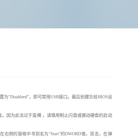
选项的属性设置为“Disableed”，即可禁用USB接口。最后别健忘给BIOS设
动盘。因为此法过于蛮横 ，请慎用制止闪盘或挪动硬盘的启动
BSTOR]，在右侧的窗格中寻到名为“Start”的DWORD值，双击，在弹