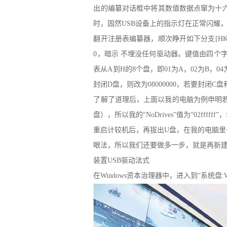
出的编纂对话框中将其数值数据点窜为十六
时，固然USB设备上的指示灯在正常闪耀，
翻开注册表编纂器，顺次睁开如下分支[HKEY_CURRENT_
0，暗示 不埋没任何驱动器。键值由四个字
表从A到H的8个盘，即01为A，02为B，
封闭D盘，则改为08000000，若要封闭C
了解了道理后，上面以我的电脑为例申明若何操
盘），所以我的“NoDrives”值为“02fff
重启计较机后，再拔出U盘，在我的电脑里也
眼法，所以我们还要做多一步，就是再新建一个二进
装置USB驱动法式
在Windows资本治理器中，进入到“系统盘:WIN