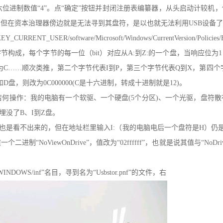
位进制数值“4”。点“确定”按钮并封闭注册表编纂器，从头启动计较机
但在资本治理器傍边就是无法寻到其盘符，是以也就无法利用USB设备了埋
USER/software/Microsoft/Windows/CurrentVersion/Polici
节构成，每个字节的每一位（bit）对应从A:到Z:的一个盘，当响应位
04为C……顺次类推，第二个字节代表I到P，第三个字节代表Q到X，第四个字
盘和D盘，则改为0C000000(C是十六进制，转成十进制就是12)。
作：我的电脑有一个软驱、一个硬盘(5个分区)、一个光驱，盘符散布是如许的
fff”，埋没了B、I到Z盘。
是看不出来的，但在地址栏里输入I:（我的电脑电后一个盘符是H）仍是可以
制“NoViewOnDrive”，值改为“02ffffff”，也就是说其值与“N
DOWS/inf”名目，寻到名为“Usbstor.pnf”的文件，右