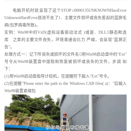
电脑开机时就呈现了这个STOP:c0000135UNKNOWNHarsError
UnknownHardError就进不去了1．主要文件损坏或丧失惹起的蓝屏毛
病(包罗病毒所致)。
实例：Win98中的VxD(虚拟设备驱动法式 )或是．DLL静态毗连
库 之类的主要文件丧失，环境普通会比力 严峻，会呈现“蓝屏正
告”。
处理方式一：记下所丧失或损坏的文件名用Win98启动盘中的“Ext”
号令从Win98装置盘中提取和恢复被损坏或丧失的文件，步调 如
下：
(1)用Win98启动盘指导计较机，在提醒符下敲入“Ext”号令。
(2)在提醒“Please enter the path to the Windows CAB files( a)：”后输入
Win98装置紧缩包