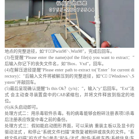
地点的完整途径，如“F＼Pwin98＼Win98”，完成后回车。
(3)在提醒“Please enter the name(s)of the file(s) you want to extract：”
后输入你记下的丧失文件名，如“Bios．Vxd”，回车。
(4)在解压途径提醒“Please enter path to extract to(‘Enter’ for current di
rectory)：”后输入文件将被解压到的完整途径，如“C ＼Windows＼S
ystem”并敲回车。
(5)最后呈现确认提醒“Is this Ok？(y/n)：”，输入“y”后回车。“Ext”法
式 会主动查寻装置盘中的CAB紧缩包，并将文件释放到指定的地
位。
(6)从头启动即可。
处理方式二：用杀毒软件杀毒。有的病毒能够会粉碎注册表项杀毒
后注册表应恢复中毒之前的备份。
处理方式三：假如能启动图形界面，可以采纳 重装主板以及显卡的
驱动法式 ，和停止“系统文件扫描”来恢复被粉碎或丧失的文件。“系
统文件扫描”的方式为单击“起头/法式 /附件/系统东西/系统信息/东