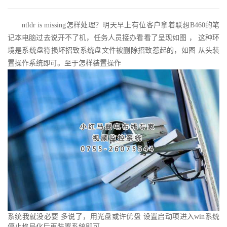
ntldr is missing怎样处理？明天早上有位客户拿着联想B460的笔
记本电脑过去说开不了机，任务人员接办看看了呈现如图 ， 这种环
境是系统盘符损坏招致系统盘文件被删除招致惹起的，如图 从头装
置操作系统即可。至于怎样装置操作
系统我就没必要 多说了，用光盘或许优盘 设置启动项进入win系统
停止格局化后再装置系统即可。