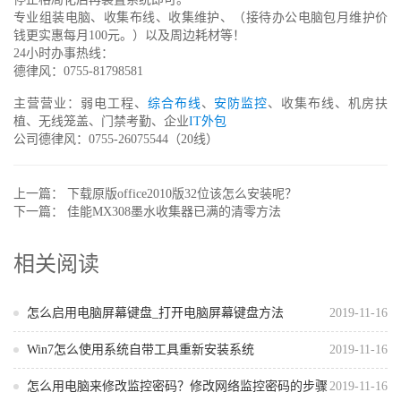
专业组装电脑、收集布线、收集维护、（接待办公电脑包月维护价
钱更实惠每月100元。）以及周边耗材等！
24小时办事热线：
德律风：0755-81798581
主营营业：弱电工程、
综合布线
、
安防监控
、收集布线、机房扶
植、无线笼盖、门禁考勤、企业
IT外包
公司德律风：0755-26075544（20线）
上一篇：
下载原版office2010版32位该怎么安装呢？
下一篇：
佳能MX308墨水收集器已满的清零方法
相关阅读
怎么启用电脑屏幕键盘_打开电脑屏幕键盘方法
2019-11-16
Win7怎么使用系统自带工具重新安装系统
2019-11-16
怎么用电脑来修改​监控密码？修改网络监控密码的步骤
2019-11-16