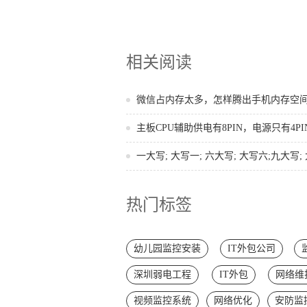
相关阅读
微信占内存太多，怎样腾出手机内存空
主板CPU辅助供电有8PIN，电源只有4PIN
一大写; 大写一; 六大写; 大写六;九大写; 大
热门标签
幼儿园监控安装
IT外包公司
深圳弱电工程
IT外包
网络维
视频监控系统
网络优化
安防监