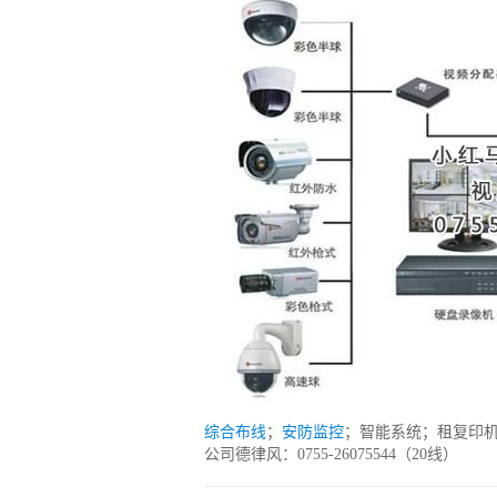
综合布线
；
安防监控
；智能系统；租复印
公司德律风：0755-26075544（20线）