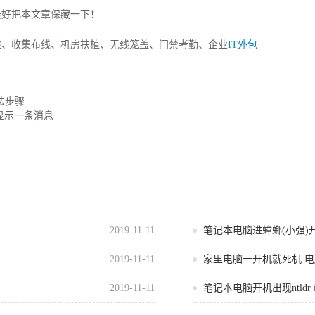
最好把本文章保藏一下！
控
、收集布线、机房扶植、无线笼盖、门禁考勤、企业
IT外包
法步骤
显示一条消息
2019-11-11
笔记本电脑进蟑螂(小强)
2019-11-11
家里电脑一开机就死机 
2019-11-11
笔记本电脑开机出现ntldr is m