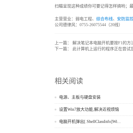
扫瞄呈现这种成绩你可要记得怎样搞哟；
主营营业：弱电工程、
综合布线
、
安防监
公司德律风：0755-26075544（20线）
上一篇：
解决笔记本电脑开机要按F1的方
下一篇：
此计算机上运行的程序正在尝试
相关阅读
电源、主板与硬盘安装
设置Win7放大功能,解决近视烦恼
电脑开机弹出[.ShellClassInfo]Wi...