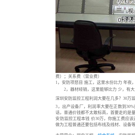
费）；关系费（营业费）
1，安防项怒目 施工，这里水份比力 年夜
2，器材经销，这里能够比力 少，有大
深圳安防监控工程利润大要在几多？30万
3，出产设备厂，利润率大要在正数到30
话，普通价钱都不太敢标高，首要走的是
安防监控工程本钱 价30万，你施工费应
做为工程普通还要包括布线及线材、设备等，