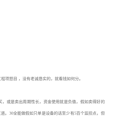
唱工程项怒目 ，没有老诚恳实的，就看钱如何分。
人买，或是卖出周期性长，资金使用就是负值，假如卖得好的
王道。30全能做假如只单是设备的话至少有5百个监控点，但