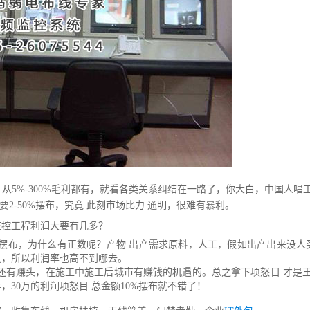
，从5%-300%毛利都有，就看各类关系纠结在一路了，你大白，中国人
要2-50%摆布，究竟 此刻市场比力 通明，很难有暴利。
监控工程利润大要有几多？
%摆布，为什么有正数呢？产物 出产需求原料，人工，假如出产出来没
量，所以利润率也高不到哪去。
该还有赚头，在施工中施工后城市有赚钱的机遇的。总之拿下项怒目 才是
30万的利润项怒目 总金额10%摆布就不错了！