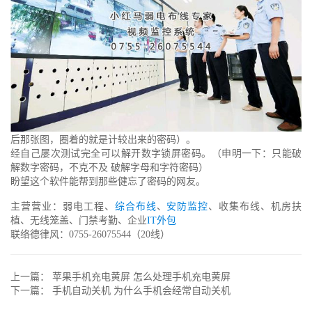
后那张图，圈着的就是计较出来的密码）。
经自己屡次测试完全可以解开数字锁屏密码。（申明一下：只能破
解数字密码，不克不及 破解字母和字符密码）
盼望这个软件能帮到那些健忘了密码的网友。
主营营业：弱电工程、
综合布线
、
安防监控
、收集布线、机房扶
植、无线笼盖、门禁考勤、企业
IT外包
联络德律风：0755-26075544（20线）
上一篇：
苹果手机充电黄屏 怎么处理手机充电黄屏
下一篇：
手机自动关机 为什么手机会经常自动关机