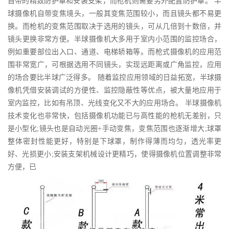
自带的精致防护罩和安装支架，而枪机则需要另外配置防护罩。 半
球摄像机自带变焦境头，一般其变焦范围较小，而且镜头都不易更
换。而枪机的变焦范围取决于选用的镜头，可从几倍到十数倍，并
镜头更换非常方便。半球摄像机大多用于室内小范围的监控场合，
例如重要部位出入口、通道、电梯轿箱等。而枪式摄像机的应用范
围非常宽广，可根据选用不同镜头，实现远距离或广角监控，应用
的场合要比半球广泛得多。 随着监控应用领域的日益拓宽，半球摄
像机凭借安装调试的方便性、监控隐蔽性等优点，被大量地应用于
室内监控，比如有吊顶、光线变化又不大的应用场合。 半球摄像机
技术变化也非常快，包括摄像机功能已与高性能的枪机无差别，只
是小型化;镜头也是自动光圈+手动变焦，变焦范围也逐渐增大;球罩
整体密封性能更好，特别是下球罩，制作得薄而均匀，透光率更
好、光损更小;安装支架机械设计更精巧，使得摄像机位置调整非常
方便，已