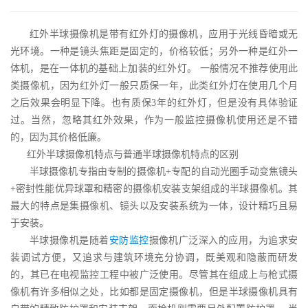
红外半球摄像机是带有红外灯的摄像机，应用于光线昏暗或无
光环境。一种是镜头焦距是固定的，价格较低；另外一种是红外一
体机，是在一体机的基础上加装的红外灯。 一般情况不推荐使用此
类摄像机，因为红外灯一般只质保一年，此类红外灯在使用几个月
之后效果会明显下降。也有质保3年的红外灯，但是没有具体验证
过。当然，忽略其红外效果，作为一般监控摄像机使用还是不错
的，因为其价格低廉。
红外半球摄像机特点与普通半球摄像机特点的区别
半球摄像机专指由专制的摄像机+专配的自动光圈手动变焦镜头
+密封性能优异球罩和精密的摄像机安装支架组成的半球摄像机。其
最大的特点是集摄像机、镜头以及安装系统为一体，设计精巧且易
于安装。
半球摄像机是随着
安防监控
摄像机广泛深入的应用，为追求安
装调试方便，又追求与建筑环境充分协调，既美观和隐蔽而研发
的，其已在电视监控工程中被广泛使用。尽管其在组成上与枪式摄
像机有许多相似之处，比如都是固定摄像机，但是半球摄像机具有