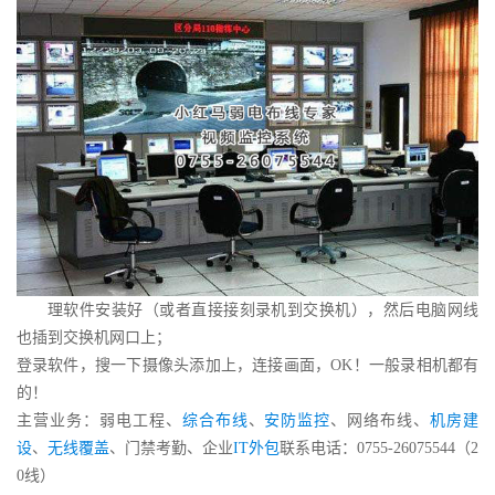
理软件安装好（或者直接接刻录机到交换机），然后电脑网线
也插到交换机网口上；
登录软件，搜一下摄像头添加上，连接画面，OK！一般录相机都有
的！
主营业务：弱电工程、
综合布线
、
安防监控
、网络布线、
机房建
设
、
无线覆盖
、门禁考勤、企业
IT外包
联系电话：0755-26075544（2
0线）