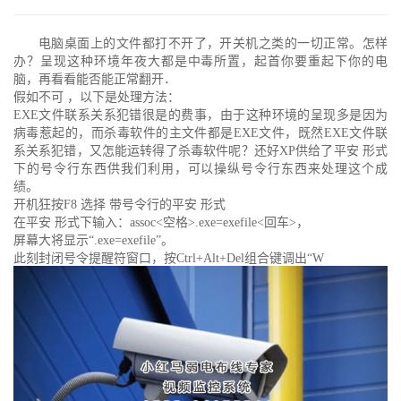
电脑桌面上的文件都打不开了，开关机之类的一切正常。怎样
办？呈现这种环境年夜大都是中毒所置，起首你要重起下你的电
脑，再看看能否能正常翻开．
假如不可 ，以下是处理方法：
EXE文件联系关系犯错很是的费事，由于这种环境的呈现多是因为
病毒惹起的，而杀毒软件的主文件都是EXE文件，既然EXE文件联
系关系犯错，又怎能运转得了杀毒软件呢？还好XP供给了平安 形式
下的号令行东西供我们利用，可以操纵号令行东西来处理这个成
绩。
开机狂按F8 选择 带号令行的平安 形式
在平安 形式下输入：assoc<空格>.exe=exefile<回车>，
屏幕大将显示“.exe=exefile”。
此刻封闭号令提醒符窗口，按Ctrl+Alt+Del组合键调出“W