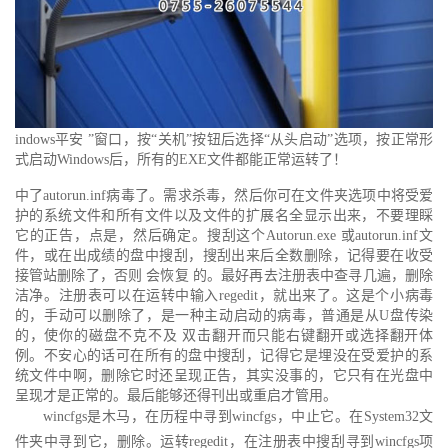
indows平安 ”窗口，按“关机”按钮后选择“从头启动”选项，按正常形
式启动Windows后，所有的EXE文件都能正常运转了！
中了autorun.inf病毒了。需求杀毒，然后你可在文件夹选项中将受爱
护的系统文件和所有文件以及文件的扩展名全显示出来，不要理睬
它的正告，点是，然后确定。搜刮这个Autorun.exe 或autorun.inf文
件，或在出成绩的盘中搜刮，搜刮出来后全数删除，记得要在收受
接管站删除了，否则 会恢复 的。最好再去注册表中查寻几遍，删除
洁净。注册表可以在运转中输入regedit，就出来了。这是个小病毒
的，手动可以删除了，是一种主动启动的病毒，普通是从U盘传染
的，使你的磁盘不克不及 双击翻开而只能右键翻开或选择翻开体
例。不安心的话可在所有的盘中搜刮，记得它是埋没在受爱护的系
统文件中啊，删除它时还呈现正告，其实没事的，它只有在光盘中
呈现才是正常的。最后能够还得刊出或重启才管用。
wincfgs是木马，在历程中寻到wincfgs，中止它。在System32文
件夹中寻到它，删除。运转regedit，在注册表中搜刮寻到wincfgs项