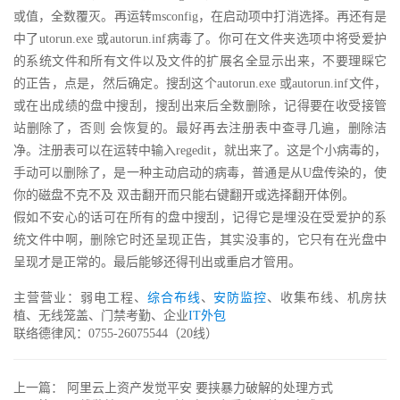
或值，全数覆灭。再运转msconfig，在启动项中打消选择。再还有是
中了utorun.exe 或autorun.inf病毒了。你可在文件夹选项中将受爱护
的系统文件和所有文件以及文件的扩展名全显示出来，不要理睬它
的正告，点是，然后确定。搜刮这个autorun.exe 或autorun.inf文件，
或在出成绩的盘中搜刮，搜刮出来后全数删除，记得要在收受接管
站删除了，否则 会恢复的。最好再去注册表中查寻几遍，删除洁
净。注册表可以在运转中输入regedit，就出来了。这是个小病毒的，
手动可以删除了，是一种主动启动的病毒，普通是从U盘传染的，使
你的磁盘不克不及 双击翻开而只能右键翻开或选择翻开体例。
假如不安心的话可在所有的盘中搜刮，记得它是埋没在受爱护的系
统文件中啊，删除它时还呈现正告，其实没事的，它只有在光盘中
呈现才是正常的。最后能够还得刊出或重启才管用。
主营营业：弱电工程、
综合布线
、
安防监控
、收集布线、机房扶
植、无线笼盖、门禁考勤、企业
IT外包
联络德律风：0755-26075544（20线）
上一篇：
阿里云上资产发觉平安 要挟暴力破解的处理方式