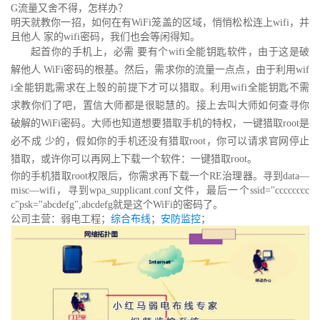
G流量又舍不得，怎样办？
明天就教你一招，如何在有WiFi笼盖的区域，悄悄松松连上wifi，并
且他人 家的wifi密码，我们也会等闲得知。
起首你的手机上，必需 要有个wifi全能钥匙软件，由于这是破
解他人 WiFi密码的根基。然后，需求你的流量一点点，由于利用wif
i全能钥匙需求在上彀的前提下才可以猎取。利用wifi全能钥匙不需
求教你们了吧，置信大师都是很聪慧的。接上去叫大师如何查寻你
破解的WiFi密码。大师也知道想要猎取手机的特权，一键猎取root是
必不成 少的，假如你的手机还没有猎取root，你可以请求官网停止
猎取，或许你可以再网上下载一个软件：一键猎取root。
你的手机猎取root权限后，你需求再下载一个RE治理器。寻到data—
misc—wifi，寻到wpa_supplicant.conf文件，最后一个ssid="cccccccc
c"psk="abcdefg",abcdefg就是这个WiFi的密码了。
公司主营：弱电工程；
综合布线
；
安防监控
；