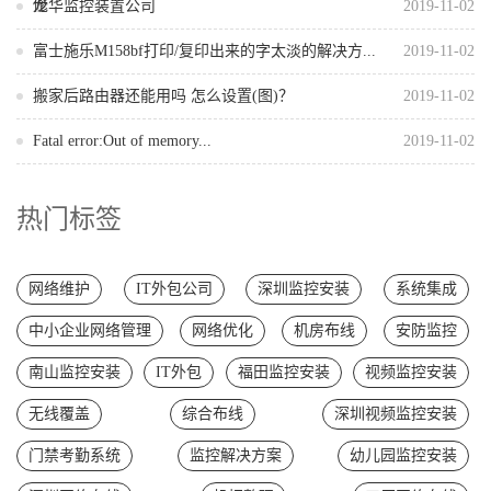
修
龙华监控装置公司
2019-11-02
富士施乐M158bf打印/复印出来的字太淡的解决方...
2019-11-02
搬家后路由器还能用吗 怎么设置(图)？
2019-11-02
Fatal error:Out of memory...
2019-11-02
热门标签
网络维护
IT外包公司
深圳监控安装
系统集成
中小企业网络管理
网络优化
机房布线
安防监控
南山监控安装
IT外包
福田监控安装
视频监控安装
无线覆盖
综合布线
深圳视频监控安装
门禁考勤系统
监控解决方案
幼儿园监控安装